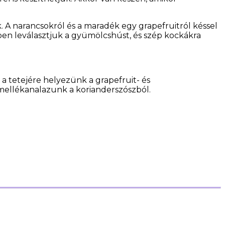
 A narancsokról és a maradék egy grapefruitról késsel
szépen leválasztjuk a gyümölcshúst, és szép kockákra
a tetejére helyezünk a grapefruit- és
 mellékanalazunk a korianderszószból.