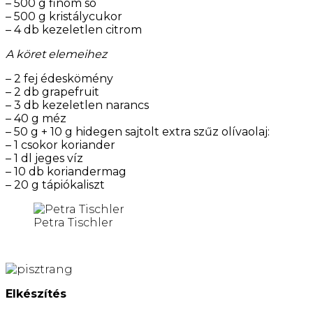
– 500 g finom só
– 500 g kristálycukor
– 4 db kezeletlen citrom
A köret elemeihez
– 2 fej édeskömény
– 2 db grapefruit
– 3 db kezeletlen narancs
– 40 g méz
– 50 g + 10 g hidegen sajtolt extra szűz olívaolaj:
– 1 csokor koriander
– 1 dl jeges víz
– 10 db koriandermag
– 20 g tápiókaliszt
Petra Tischler
Elkészítés