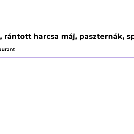
 rántott harcsa máj, paszternák, s
aurant