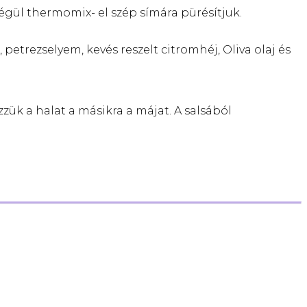
égül thermomix- el szép símára pürésítjuk.
petrezselyem, kevés reszelt citromhéj, Oliva olaj és
zük a halat a másikra a májat. A salsából