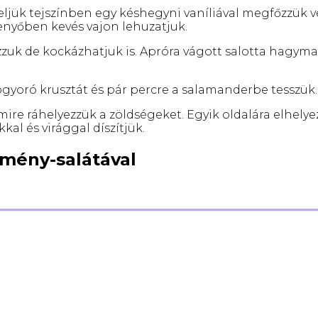
ljük tejszínben egy késhegyni vaníliával megfőzzük v
enyőben kevés vajon lehuzatjuk.
zzuk de kockázhatjuk is. Apróra vágott salotta hagyma, 
mogyoró krusztát és pár percre a salamanderbe tesszük.
ire ráhelyezzük a zöldségeket. Egyik oldalára elhelyez
kal és virággal díszítjük.
ömény-salátával