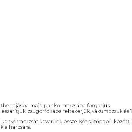
isztbe tojásba majd panko morzsába forgatjuk.
 leszárítjuk, zsugorfóliába feltekerjük, vákumozzuk és 
 kenyérmorzsát keverünk össze. Két sütőpapír között
 a harcsára.