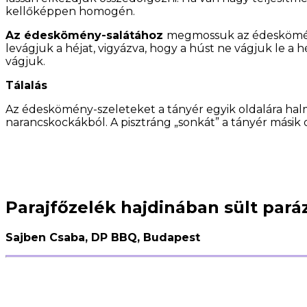
kellőképpen homogén.
Az édeskömény-salátához
megmossuk az édesköményt
levágjuk a héjat, vigyázva, hogy a húst ne vágjuk le a h
vágjuk.
Tálalás
Az édeskömény-szeleteket a tányér egyik oldalára halm
narancskockákból.
A pisztráng „sonkát” a tányér mási
Parajfőzelék hajdinában sült par
Sajben Csaba, DP BBQ, Budapest