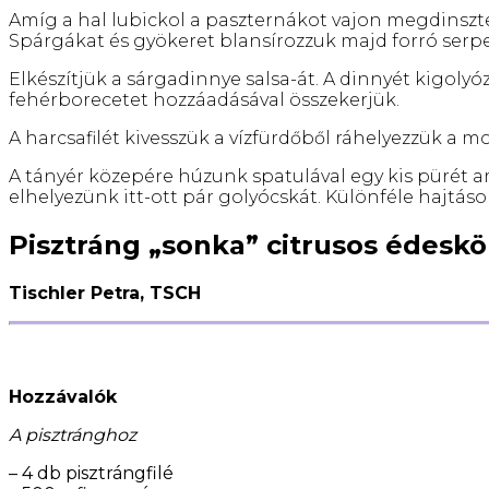
Amíg a hal lubickol a paszternákot vajon megdinszte
Spárgákat és gyökeret blansírozzuk majd forró serp
Elkészítjük a sárgadinnye salsa-át. A dinnyét kigolyó
fehérborecetet hozzáadásával összekerjük.
A harcsafilét kivesszük a vízfürdőből ráhelyezzük a 
A tányér közepére húzunk spatulával egy kis pürét am
elhelyezünk itt-ott pár golyócskát. Különféle hajtások
Pisztráng „sonka” citrusos édesk
Tischler Petra, TSCH
Hozzávalók
A pisztránghoz
– 4 db pisztrángfilé