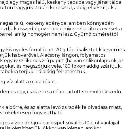
 majd egy magas falú, keskeny tepsibe vagy jénai tálba
pulton hagyjuk 2 órán keresztül, addig elkészítjük a
gy magas falú, keskeny edénybe, amiben könnyedén
ezdjük összedolgozni a botmixerrel a citrusleveket a
mixerrel, amíg homogén nem lesz. Gyümölcsmérettől
gy kis nyeles forralóban. 20 g tápiókalisztet kikeverünk
verjük habverővel. Alacsony lángon, folyamatos
y ív szilikonos zsírpapírt (ha van szilikonlapunk, az
gokat és megszórjuk vele. 160 fokon addig szárítjuk,
abokra törjük. Tálalásig félretesszük.
eg víz alatt a maradékot.
érdemes egy, csak erre a célra tartott szemöldökszedő
 a bőrre, és az alatta levő zsiradék felolvadása miatt,
is tökéletesen fogyasztható.
es vízbe dobjuk pár csipet sóval és 10 g olívaolajjal
l is készíthetjük. Akkor van készen, amikor