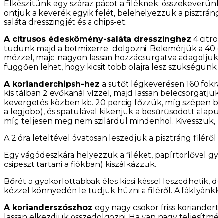
Elkészítünk egy száraz pácot a filéknek: összekeverünk 
öntjük a keverék egyik felét, belehelyezzük a pisztráng
saláta dresszingjét és a chips-et.
A citrusos édeskömény-saláta dresszinghez
4 citr
tudunk majd a botmixerrel dolgozni. Belemérjük a 40 g 
mézzel, majd nagyon lassan hozzácsurgatva adagoljuk
függően lehet, hogy kicsit több olajra lesz szükségünk
A korianderchipsh-hez
a sütőt légkeverésen 160 fokra
kis tálban 2 evőkanál vízzel, majd lassan belecsorgatj
kevergetés közben kb. 20 percig főzzük, míg szépen be
a legjobb), és spatulával kikenjük a besűrűsödött ala
míg teljesen meg nem szilárdul mindenhol. Kivesszük, ha
A 2 óra leteltével óvatosan leszedjük a pisztráng filé
Egy vágódeszkára helyezzük a filéket, papírtörlővel gy
csipeszt tartani a fiókban) kiszálkázzuk.
Bőrét a gyakorlottabbak éles kicsi késsel leszedhetik, de
kézzel könnyedén le tudjuk húzni a filéről. A fáklyánk
A korianderszószhoz
egy nagy csokor friss koriander
lassan elkezdjük összedolgozni. Ha van nagy teljesítm