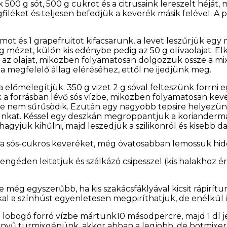
500 g sót, 500 g cukrot és a citrusaink lereszelt héját,
filéket és teljesen befedjük a keverék másik felével. A 
omot és 1 grapefruitot kifacsarunk, a levet leszűrjük e
mézet, külön kis edénybe pedig az 50 g olívaolajat. Elk
 az olajat, miközben folyamatosan dolgozzuk össze a 
 a megfelelő állag eléréséhez, ettől ne ijedjünk meg.
 előmelegítjük. 350 g vizet 2 g sóval felteszünk forrni e
uk a forrásban lévő sós vízbe, miközben folyamatosan ke
 nem sűrűsödik. Ezután egy nagyobb tepsire helyezünk eg
punkat. Késsel egy deszkán megroppantjuk a korianderma
gyjuk kihűlni, majd leszedjük a szilikonról és kisebb dar
ről a sós-cukros keveréket, még óvatosabban lemossuk hid
engéden leitatjuk és szálkázó csipesszel (kis halakhoz 
 még egyszerűbb, ha kis szakácsfáklyával kicsit rápirítunk
kal a színhúst egyenletesen megpiríthatjuk, de enélkül 
t lobogó forró vízbe mártunk10 másodpercre, majd 1 dl jeg
ényű turmixgépünk, akkor abban a legjobb, de botmixerre