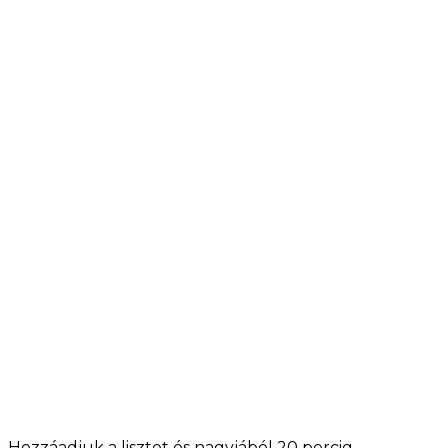
 Hozzáadjuk a lisztet és nagyjából 20 percig