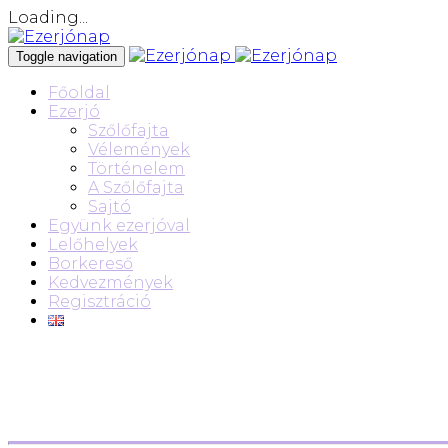
Loading...
Toggle navigation
Főoldal
Ezerjó
Szőlőfajta
Vélemények
Történelem
A Szőlőfajta
Sajtó
Együnk ezerjóval
Lelőhelyek
Borkereső
Kedvezmények
Regisztráció