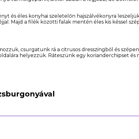
 és éles konyhai szeletelőn hajszálvékonyra leszeljük.
éjjal. Majd a filék közötti falak mentén éles kis késsel 
ozzuk, csurgatunk rá a citrusos dresszingből és szépen 
k oldalára helyezzük. Ráteszünk egy korianderchipset és
ázsburgonyával