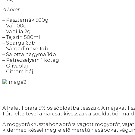
A köret
– Paszternák 500g
– Vaj 100g
– Vanília 2g
– Tejszín 500ml
– Spárga 6db
– Sárgadinnye 1db
– Salotta hagyma 1db
– Petrezselyem 1 köteg
– Olivaolaj
– Citrom héj
A halat 1 órára 5% os sóoldatba tesszük. A májakat l
1 óra elteltével a harcsát kivesszük a sóoldatból majd
A mogyorókrusztához apróra vágott mogyorót, vajat,
kidermed késsel megfelelő méretű hasábokat vágunk