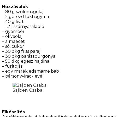
Hozzávalók
– 80 g szőlőmagolaj
– 2 gerezd fokhagyma
– 40 g liszt
– 1,2 l szárnyasalaplé
– gyömbér
– olívaolaj
– almaecet
– só, cukor
– 30 dkg friss paraj
– 30 dkg parázsburgonya
– 50 dkg egész hajdina
– fürjtojás
– egy marék edamame bab
– bársonyvirág-levél
Sajben Csaba
Elkészítés
A szőlőmagolajat felmelegítjük, beletesszük a finomra 